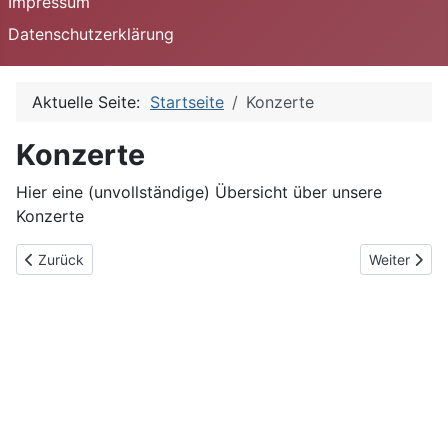
Impressum
Datenschutzerklärung
Aktuelle Seite:
Startseite
Konzerte
Konzerte
Hier eine (unvollständige) Übersicht über unsere
Konzerte
Vorheriger Beitrag: Die Kurfürstin Amalia und die Herren von Alp
Nächster Be
Zurück
Weiter